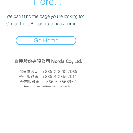
Here...
We can’t find the page you’re looking for.
Check the URL, or head back home.
Go Home
諾達股份有限公司
Norda Co., Ltd.
桃園總公司：
+886-2-82097066
台中服務處：
+886-4-23507011
​台南服務處：
+886-6-3568967
Email：i
nfo@norda.com.tw
■
服務項目
■
關於諾達
■
產品訊息
■
服務據點
■
應用方案
■
聯絡我們