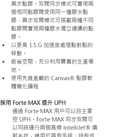
異步點膠。双閥同步模式可實現兩
個相同點膠閥使用同一種膠水點
膠，異步双閥模式可搭載兩種不同
點膠閥實現兩種膠水獨立連續的點
膠。
以更高 1.5 G 加速度處理點對點的
移動。
節省空間，充分利用寶貴的生產場
地。
使用先進直觀的 Canvas® 點膠軟
體簡化編程
採用 Forte MAX 提升 UPH
通過 Forte MAX 用戶可以自主掌
控 UPH。Forte MAX 同步双閥可
以同時運行兩個高頻 IntelliJet® 噴
射系统，適用於具有多排、拼板或