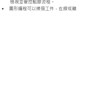
檢視並管控點膠流程。
圖形編程可以掃描工件，在線或離
線編制程序並在虛擬圖片上模擬點
膠效果。
使用向導提供簡單易懂的逐步設置
說明。
快速參考圖形和數據圖塊——可以
控制系统傳感器和處理數據的顯示
方式
應用範圍
柔性電路組件(
Flex circuit 
assembly
)
PCBA
EMA
MEMS
底部填充(Underfill)