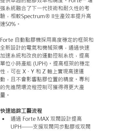
提供卓越的點膠效率和精度。Forte™ 增
强系統融合了下一代技術和耐久性的考
驗，相較Spectrum® II生產效率提升高
達50%。
F
orte 自動點膠機採用高度穩定的框架和
全新設計的電氣和機械架構，通過快速
加速系統和改良的運動控制系统，提高
單位小時產能 (UPH)。提高框架的穩定
性，可在 X、Y 和 Z 軸上實現高速運
動，且不會影響點膠位置的精度。專利
的先進閉環流程控制可獲得得更大產
量。
快速追踪工藝流程
通過 Forte MAX 双閥設計提高 
UPH——支援双閥同步點膠或双閥