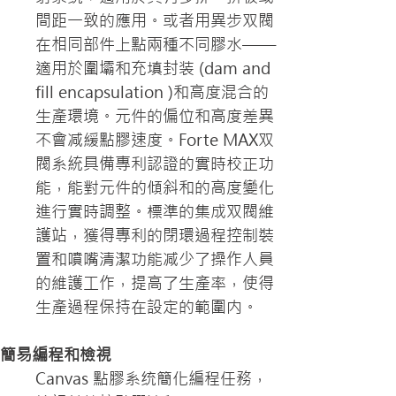
間距一致的應用。或者用異步双閥
在相同部件上點兩種不同膠水—— 
適用於圍壩和充填封装 (dam and 
fill encapsulation )和高度混合的
生產環境。元件的偏位和高度差異
不會减緩點膠速度。Forte MAX双
閥系統具備專利認證的實時校正功
能，能對元件的傾斜和的高度變化
進行實時調整。標準的集成双閥維
護站，獲得專利的閉環過程控制裝
置和噴嘴清潔功能减少了操作人員
的維護工作，提高了生產率，使得
生產過程保持在設定的範圍内。
簡易編程和檢視
Canvas 點膠系统簡化編程任務，