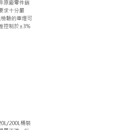
或非原廠零件銷
要求十分嚴
送檢驗的車燈可
控制於±3%
/200L桶裝