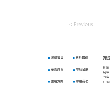
< Previous
■
服務項目
■
關於諾達
諾
桃園
■
產品訊息
■
服務據點
台中
​台
■
應用方案
■
聯絡我們
Ema