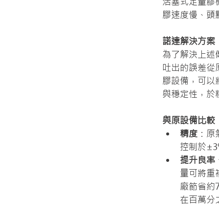
活塞式定量膠
膠速度慢、頭
諾達解決方案
為了解決上述
吐出的誤差從原
膠設備，可以
與穩定性，於精
與原設備比較
精度
：原
控制於±
提升良率
量可將重
廠節省約7
在百萬分