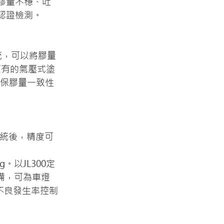
膠量不穩、吐
認證檢測。
統，可以將膠量
原有的氣壓式塗
確保膠量一致性
系統
後，精度可
。以JL300定
備，可為車燈
膠不良發生率控制