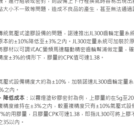
機，進行組裝或密封，則設備上下行程換氣時容易出現出
點大小不一致等問題，造成不良品的產生，甚至無法通過
傳統氣壓式塗膠設備的問題，諾達推出JL300齒輪定量系
本的±10%降低至±3%之內。JL300定量系統可加裝於
將膠材以可調式AC變頻馬達驅動精密齒輪幫浦做定量，
度±3%的情形下，膠量的CPK值可達1.38。
氣壓式設備精度大約為±10%，加裝諾達
JL300齒輪定量
3%之內。
、降低成本
：以霧燈塗矽膠密封為例，上膠量約在5g至20g
複精度維持在±3%之內，較重複精度只有±10%氣壓式設
%的用膠量，且膠量CPK可達1.38，即指JL300可將上
之35以內。