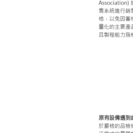
Associa
售系統進行銷
格，以免因審
量化的主要產
且製程能力指標
原有設備遇到
於嚴格的品檢條