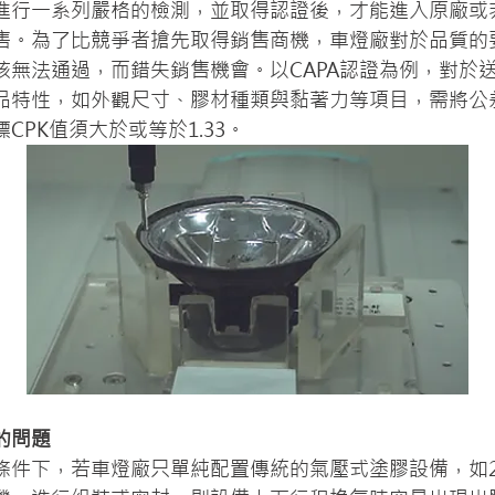
tion) 進行一系列嚴格的檢測，並取得認證後，才能進入原廠
售。為了比競爭者搶先取得銷售商機，車燈廠對於品質的
核無法通過，而錯失銷售機會。以CAPA認證為例，對於
品特性，如外觀尺寸、膠材種類與黏著力等項目，需將公差
CPK值須大於或等於1.33。
的問題
件下，若車燈廠只單純配置傳統的氣壓式塗膠設備，如20L