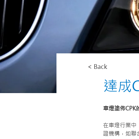
< Back
達成
車燈塗佈CPK
在車燈行業中
證機構，如聯合國歐