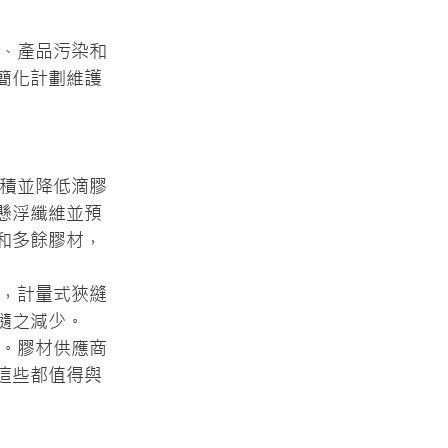
膠、產品污染和
簡化計劃維護
堆積並降低滴膠
懸浮纖維並預
和多餘膠材，
比，計量式狹縫
隨之減少。
務。膠材供應商
這些都值得與