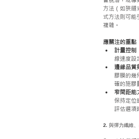
會脫落，或導
方法（如狹縫
式方法則可能
複雜。
應關注的重點
計量控制
線速度設
邊緣品質
膠膜的幾
確的施膠
窄間距能
保持定位
評估選項
2. 與彈力纖維