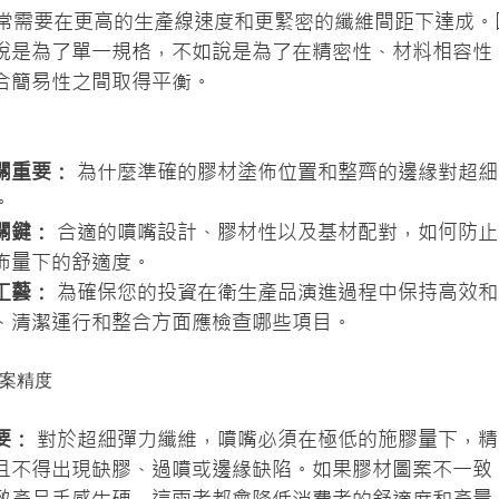
常需要在更高的生產線速度和更緊密的纖維間距下達成。
說是為了單一規格，不如說是為了在精密性、材料相容性
合簡易性之間取得平衡。
關重要：
 為什麼準確的膠材塗佈位置和整齊的邊緣對超
。
關鍵：
 合適的噴嘴設計、膠材性以及基材配對，如何防
佈量下的舒適度。
工藝：
 為確保您的投資在衛生產品演進過程中保持高效
、清潔運行和整合方面應檢查哪些項目。
圖案精度
要：
 對於超細彈力纖維，噴嘴必須在極低的施膠量下，
且不得出現缺膠、過噴或邊緣缺陷。如果膠材圖案不一致