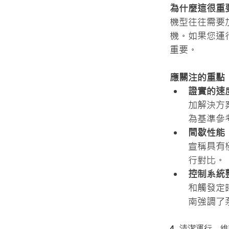
為什麼這很重
機型往往需要
機。如果您運
重要。
應關注的重點
證實的速
加解決方
為基準參
間歇性能
宣稱具有
行對比。
控制系統
和觸發定
南強調了
4. 清潔運行、