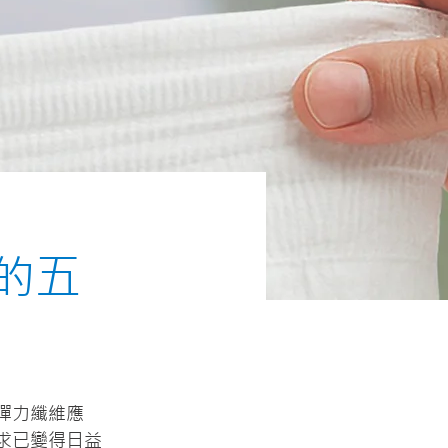
的五
彈力纖維應
求已變得日益