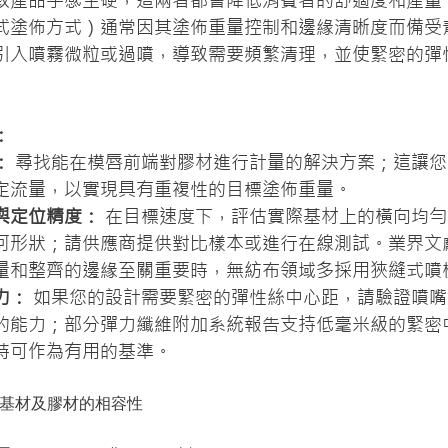
致產品手感生硬，這兩者都會降低消費者的舒適度和產量
式塗佈方式）通常因其塗佈重量控制和邊緣清晰度而備受
引入噴霧微粒或過噴，導致需要頻繁清理，並使緊密的彈
：
：
 尋找能在模唇前端對膠材進行計量的解決方案；這讓
定流量，以實現具有重複性的目標塗佈重量。
與定位精度：
 在目標速度下，評估實際基材上的橫向均
何形狀；請供應商提供對比樣本或進行在線測試。業界文
量和整齊的邊緣至關重要時，無紡布領域多採用狹縫式噴
力：
 如果您的設計需要緊密的彈性絲中心距，請驗證噴
的能力；部分彈力纖維附加系統報告支持低毫米級的緊密
時可作為有用的基準。
、基材及膠材的相容性 