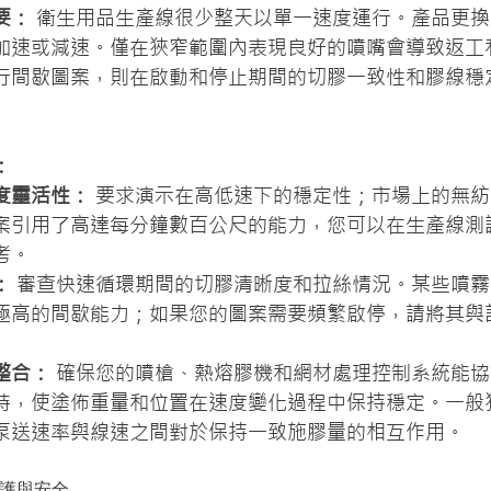
要：
 衛生用品生產線很少整天以單一速度運行。產品更
加速或減速。僅在狹窄範圍內表現良好的噴嘴會導致返工
行間歇圖案，則在啟動和停止期間的切膠一致性和膠線穩
：
度靈活性：
 要求演示在高低速下的穩定性；市場上的無
案引用了高達每分鐘數百公尺的能力，您可以在生產線測
考。
：
 審查快速循環期間的切膠清晰度和拉絲情況。某些噴
極高的間歇能力；如果您的圖案需要頻繁啟停，請將其與
整合：
 確保您的噴槍、熱熔膠機和網材處理控制系統能
時，使塗佈重量和位置在速度變化過程中保持穩定。一般
泵送速率與線速之間對於保持一致施膠量的相互作用。
維護與安全