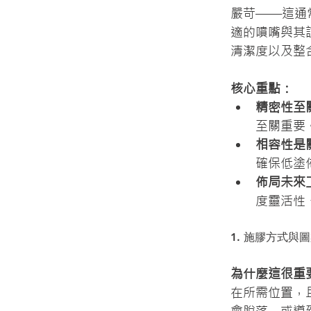
嚴苛——這通
適的噴嘴與其
清潔度以及整
核心重點： 
精密性至
至關重要
相容性是
確保低塗
佈局未來
度靈活性
1. 施膠方式與
為什麼這很重
在所需位置，