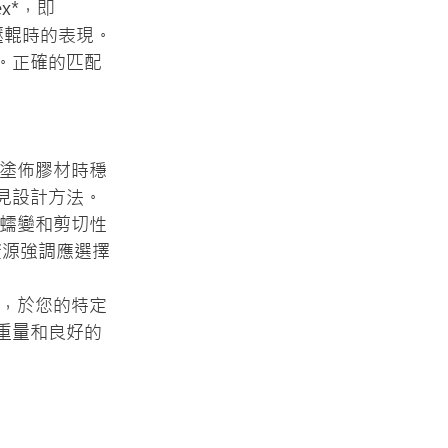
x*，即
壓輥時的表現。
。正確的匹配
在塗佈膠材時穩
見設計方法。
抗蠕變和剪切性
資源強調應選擇
下，於您的特定
重量和良好的