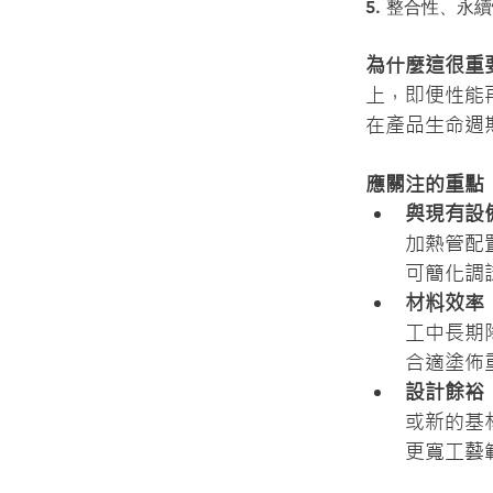
5. 整合性、永
為什麼這很重
上，即便性能
在產品生命週
應關注的重點
與現有設
加熱管配
可簡化調
材料效率
工中長期
合適塗佈
設計餘裕
或新的基
更寬工藝