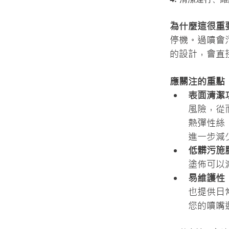
為什麼這很重
停機。過噴會
的設計，會直
應關注的重點
表面清潔
風險，從
熱彈性絲
進一步減
低髒污施
塗佈可以
易維護性
也提供日
您的噴嘴