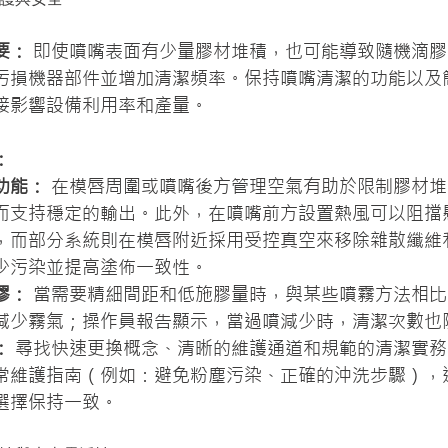
要：
 即使噴嘴表面有少量膠材堆積，也可能導致隨機滴
污損機器部件並增加清潔頻率。保持噴嘴清潔的功能以及
接影響設備利用率和產量。
：
功能：
 在模唇周圍或噴嘴後方管理空氣有助於限制膠材
而支持穩定的輸出。此外，在噴嘴前方設置熱風可以阻擋
，而部分系統則在模唇附近採用受控真空來移除雜散纖維
少污染並提高塗佈一致性。
膠：
 當需要精細間距和低施膠量時，與某些噴霧方法相
減少霧氣；操作員報告顯示，當過噴減少時，清潔次數也
：
 尋找快速更換概念、清晰的維護通道和規範的清潔實
常維護指南（例如：避免粉塵污染、正確的沖洗步驟），
選擇保持一致。