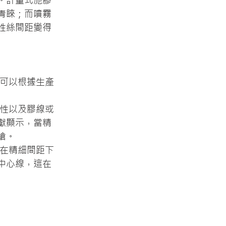
。計量式施膠
青睞；而噴霧
性絲間距變得
您可以根據生產
勻性以及膠線或
獻顯示，當精
槍。
嘴在精細間距下
中心線，這在