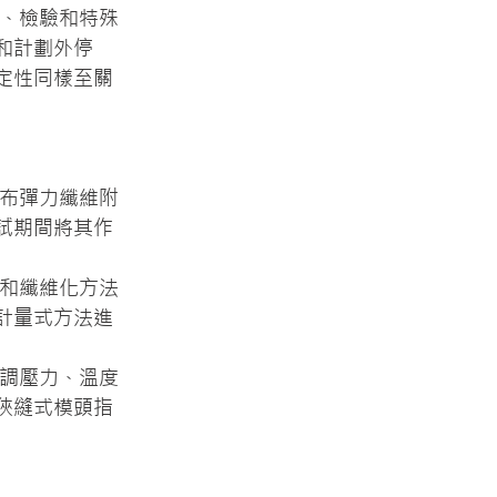
換、檢驗和特殊
和計劃外停
定性同樣至關
紡布彈力纖維附
試期間將其作
霧和纖維化方法
計量式方法進
協調壓力、溫度
狹縫式模頭指