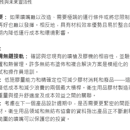
續性與未來靈活性 
要：
 如果噴嘴難以改造、需要極端的運行條件或將您限
再好也難以發揮。相反地，具有材料效率優勢且易於整合
期內降低運行成本和環境影響。
：
備無縫接軌：
 確認與您現有的噴槍及膠機的相容性，並
置和熱管理。許多無紡布塗佈和複合解決方案是模組化的
試和操作員培訓。
：
 低施膠量能力和精確定位可減少膠材消耗和廢品——
降低成本和減少浪費的兩個最大槓桿。衛生用品膠材製造
重量與提升舒適度及成本效益之間的關聯。
：
 考慮在下一個產品設計週期中，是否需要更緊密的間
材。衛生用品領域和無紡布協會的資料指出產品正不斷創
範圍的噴嘴可以保護您的投資。