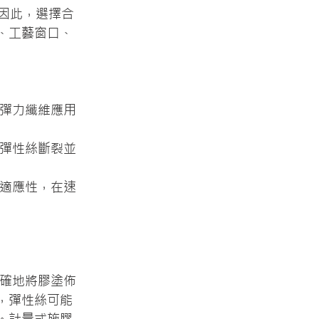
因此，選擇合
、工藝窗口、
細彈力纖維應用
止彈性絲斷裂並
和適應性，在速
精確地將膠塗佈
，彈性絲可能