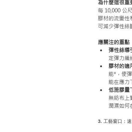
為什麼這很重
每 10,00
膠材的流變性
可減少彈性絲
應關注的重點
彈性絲導
定彈力纖
膠材的適
能*，使
能在應力
低施膠量
無紡布上
潤濕如何
3. 工藝窗口