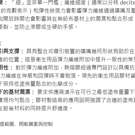
要：
 「細」並非單一門檻；纖維細度（通常以分特 decite
0 公尺的克數表示）和彈性絲張力會影響彈力纖維通過噴嘴及
和開放時間也會影響其在無紡布基材上的潤濕和黏合形成
斷裂，並防止滲膠或生硬的手感。
：
引與支撐：
 具有整合式導引裝置的噴嘴幾何形狀有助於
維的位置；這是衛生用品彈力纖維附加中提升一致性的常
用性：
 對於彈力纖維附加，熱熔膠經過專門設計以具備
彈力纖維在伸展和回彈時不會脫落。領先的衛生用品膠材
下保持低塗佈量黏合的化學成分。
下的基材潤濕：
 要求供應商演示在可行之最低塗佈重量
實現均勻黏合；膠材製造商的應用說明強調了合適的塗佈
在節省材料的同時提升舒適度。
：速度範圍、間歇圖案與控制