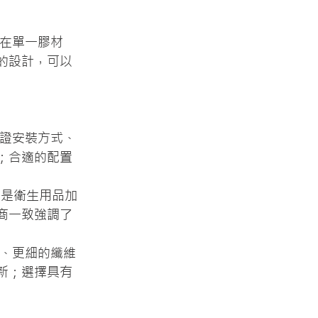
制在單一膠材
的設計，可以
驗證安裝方式、
；合適的配置
這是衛生用品加
商一致強調了
距、更細的纖維
新；選擇具有