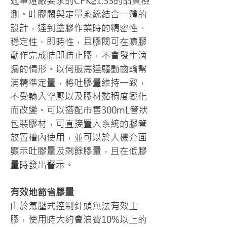
過車燈廠要求的CPK≧1.33的品質檢
測。吐膠閥與定量系統結合一體的
設計，達到塗膠作業時的精密性、
穩定性、即時性，且膠閥可在噴膠
動作完成時即時止膠，不會發生滴
漏的情形。以伺服馬達驅動齒輪幫
浦精準定量，將吐膠量維持一致，
不受輸入空壓以及膠材黏稠度變化
而改變。可以搭配市售300mL管狀
包裝膠材，可直接置入系統的膠管
放置槽內使用，並可以於人機介面
顯示吐膠量及剩餘膠量，且在低膠
量時發出警示。
有效地節省膠量
由於氣壓式控制針頭無法有效止
膠，使用時大約會浪費10%以上的