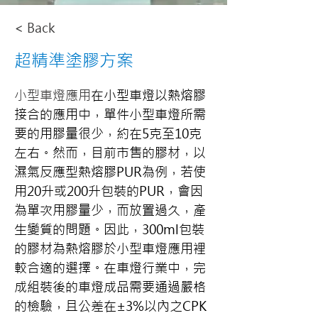
< Back
超精準塗膠方案
小型車燈應用
在小型車燈以熱熔膠
接合的應用中，單件小型車燈所需
要的用膠量很少，約在5克至10克
左右。然而，目前市售的膠材，以
濕氣反應型熱熔膠PUR為例，若使
用20升或200升包裝的PUR，會因
為單次用膠量少，而放置過久，產
生變質的問題。因此，300ml包裝
的膠材為熱熔膠於小型車燈應用裡
較合適的選擇。在車燈行業中，完
成組裝後的車燈成品需要通過嚴格
的檢驗，且公差在±3%以內之CPK