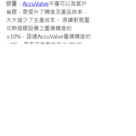
膠量，
AccuValve
不僅可以為客戶
省膠，更提升了精度及產品良率，
大大減少了生產成本。 原噴射氣壓
式熱熔膠設備之重複精度約
±10%，諾達AccuValve重複精度約
±1%，最多可為客戶節省 9%的
膠。