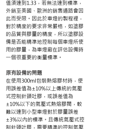
值須達到1.33，若無法達到標準，
外銷至美國、歐洲的銷售通路會因
此而受限。因此於車燈的製程裡，
對於精度的要求非常嚴格，如塗膠
的品質與膠量的精度，所以塗膠設
備是否能精準地控制每個車燈所使
用的膠量，為車燈廠在評估設備時
一個很重要的衡量標準。
原有設備的問題
在使用300ml包裝熱熔膠材時，使
用誤差值為±10%以上傳統的氣壓
式控制針頭吐膠，或誤差值為
±10%以下的氣壓式熱熔膠閥，較
難以達到小型車燈對於膠量誤差
±3%以內的標準。且傳統氣壓式控
制針頭吐膠，需要精準的控制氣壓