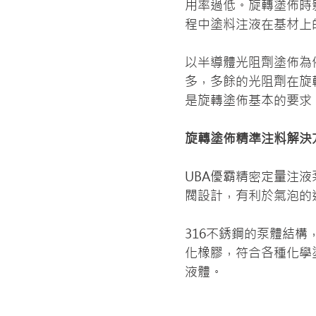
用率過低。旋轉塗佈時
程中塗料注液在基材上
以半導體光阻劑塗佈為
多，多餘的光阻劑在旋
是旋轉塗佈基本的要求
旋轉塗佈精準注料解決
UBA優霸精密定量注
閥設計，有利於氣泡的
316不銹鋼的泵體結構
化橡膠，符合各種化學
液體。