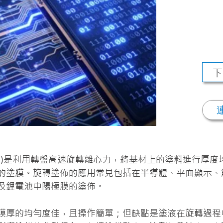
下
ating)是利用轉盤高速旋轉離心力，將基材上的塗料進行厚
的塗膜。旋轉塗佈的應用常見包括在半導體、平面顯示、
及鋰電池中陽極膜的塗佈。
膜厚的均勻度佳，且操作簡單；但缺點是塗液在旋轉過程