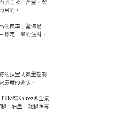
面張力及固含量。製
的目的。
品的良率；塗佈過
且穩定一致的注料，
特的頂置式微量控制
要嚴苛的要求。
M或Kalrez®全氟
V膠、油墨、凝膠類等