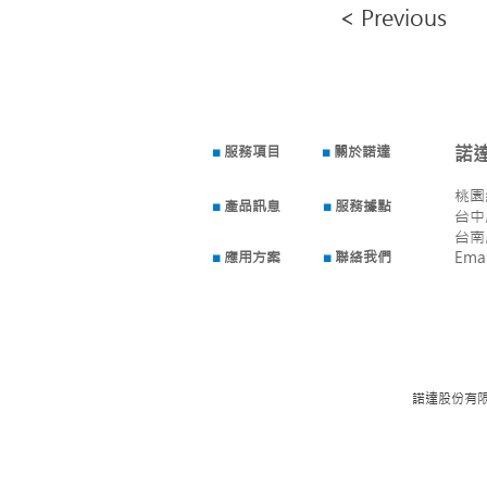
< Previous
■
服務項目
■
關於諾達
諾
桃園
■
產品訊息
■
服務據點
台中
​台
■
應用方案
■
聯絡我們
Ema
諾達股份有限