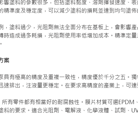
影響塗料的參數很多，包括塗料黏度、溶劑揮發速度、表
的精準度及穩定度，可以減少塗料的損耗並達到均勻塗佈
例，塗料過少，光阻劑無法全面分布在基板上，會影響產
轉時造成過多耗損，光阻劑使用率低增加成本。精準定量
。
方案
液泵具有極高的精度及重複一致性，精度優於千分之五。獨
迅速排出，注液量更穩定。在要求高精度的產業上，可達
，所有零件都有相當好的耐腐蝕性。膜片材質可選EPDM、FK
塗料的要求。適合光阻劑、電解液、化學液體、試劑、U