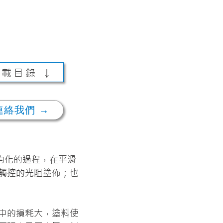
載目錄 ↓
連絡我們 →
度均化的過程，在平滑
觸控的光阻塗佈；也
中的損耗大，塗料使