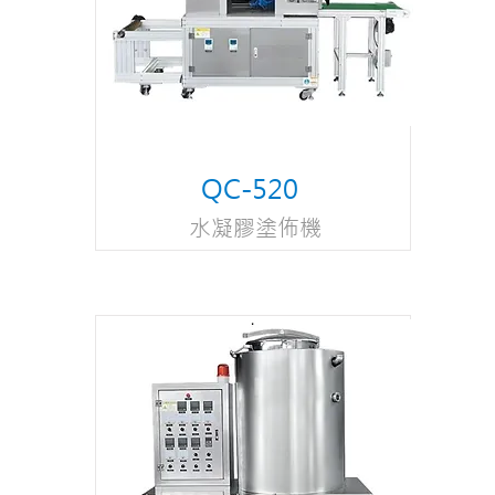
QC-520
水凝膠塗佈機