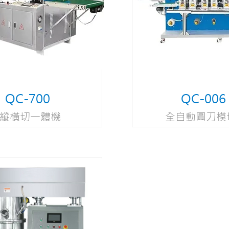
QC-700
QC-006
縱橫切一體機
全自動圓刀模