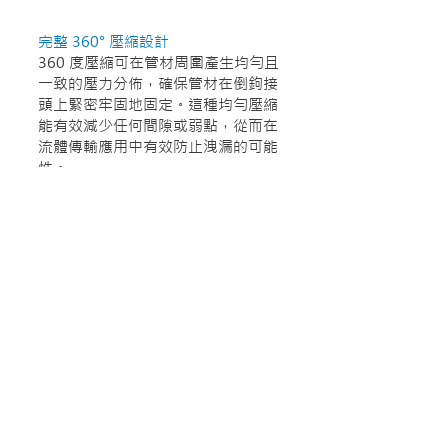
完整 360° 壓縮設計
360 度壓縮可在管材周圍產生均勻且
一致的壓力分佈，確保管材在倒鉤接
頭上緊密牢固地固定。這種均勻壓縮
能有效減少任何間隙或弱點，從而在
流體傳輸應用中有效防止洩漏的可能
性。