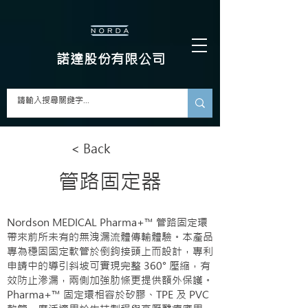
​諾達股份有限公司
< Back
管路固定器
Nordson MEDICAL Pharma+™ 管路固定環
帶來前所未有的無洩漏流體傳輸體驗。本產品
專為穩固固定軟管於倒鉤接頭上而設計，專利
申請中的導引斜坡可實現完整 360° 壓縮，有
效防止滲漏，兩側加強肋條更提供額外保護。
Pharma+™ 固定環相容於矽膠、TPE 及 PVC