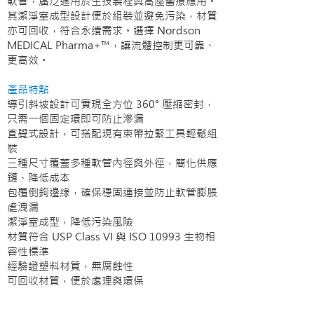
軟管，廣泛適用於生技製程與高壓醫療應用。
其潔淨室成型設計便於組裝並避免污染，材質
亦可回收，符合永續需求。選擇 Nordson
MEDICAL Pharma+™，讓流體控制更可靠、
更高效。
產品特點
導引斜坡設計可實現全方位 360° 壓縮密封，
只需一個固定環即可防止滲漏
直覺式設計，可搭配現有束帶拉緊工具輕鬆組
裝
三種尺寸覆蓋多種軟管內徑與外徑，簡化供應
鏈、降低成本
包覆倒鉤邊緣，確保穩固連接並防止軟管膨脹
處洩漏
潔淨室成型，降低污染風險
材質符合 USP Class VI 與 ISO 10993 生物相
容性標準
經驗證塑料材質，無腐蝕性
可回收材質，便於處理與環保