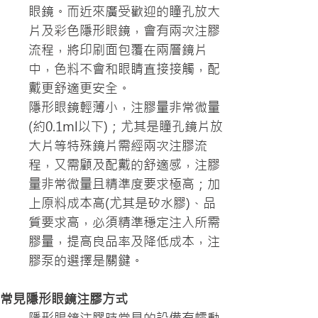
眼鏡。而近來廣受歡迎的瞳孔放大
片及彩色隱形眼鏡，會有兩次注膠
流程，將印刷面包覆在兩層鏡片
中，色料不會和眼睛直接接觸，配
戴更舒適更安全。
隱形眼鏡輕薄小，注膠量非常微量
(約0.1ml以下)；尤其是瞳孔鏡片放
大片等特殊鏡片需經兩次注膠流
程，又需顧及配戴的舒適感，注膠
量非常微量且精準度要求極高；加
上原料成本高(尤其是矽水膠)、品
質要求高，必須精準穩定注入所需
膠量，提高良品率及降低成本，注
膠泵的選擇是關鍵。
常見隱形眼鏡注膠方式