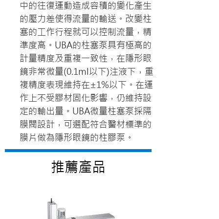
中的往復運動造成容積的變化產生
的壓力差使得流量的輸送。改變柱
塞的工作行程就可以控制流量，精
準度高。UBA的柱塞泵具有極高的
計量精度及重複一致性，在隱形眼
鏡非常微量(0.1ml以下)注液下，重
複精度表現維持在±1%以下。在運
作上不受膠材固化影響，仍維持設
定的輸出量。UBA微量柱塞泵採隔
膜閥設計，可選配符合醫材標準的
膜片做為隱形眼鏡的柱膠泵。
​推薦產品