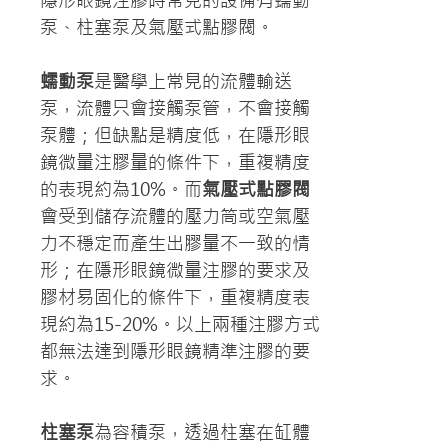
隱形眼鏡注膠時常見的設備有蠕動
泵、柱塞泵及氣壓式點膠閥。
蠕動泵
是醫學上常見的流體輸送
泵，流體只會接觸泵管，不會接觸
泵體；但缺點是精度低，在隱形眼
鏡微量注膠量的條件下，重複精度
的表現約為10%。而
氣壓式點膠閥
會受到儲存流體的壓力筒或空氣壓
力不穩定而產生出膠量不一致的情
形；在隱形眼鏡微量注膠的要求及
膠材易固化的條件下，重複精度表
現約為15-20%。以上兩種注膠方式
都無法達到隱形眼鏡精準注膠的要
求。
柱塞泵
為容積泵，透過柱塞在缸體