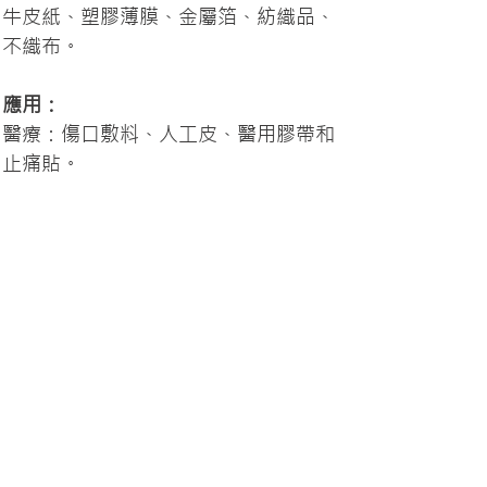
牛皮紙、塑膠薄膜、金屬箔、紡織品、
不織布。
應用：
醫療：傷口敷料、人工皮、醫用膠帶和
止痛貼。
工業：標籤、吊牌、尿布、衛生棉和各
種膠帶。
我們可以根據客戶的需求客製化設計和
功能。
< Previous
Next >
諾達股份有限公司
Norda Co., Ltd.
桃園總公司：
+886-2-82097066
台中服務處：
+886-4-23507011