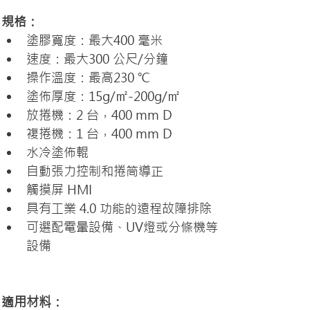
規格：
塗膠寬度：最大400 毫米
速度：最大300 公尺/分鐘 
操作溫度：最高230 ℃ 
塗佈厚度：15g/㎡-200g/㎡ 
放捲機：2 台，400 mm D 
複捲機：1 台，400 mm D 
水冷塗佈輥 
自動張力控制和捲筒導正 
觸摸屏 HMI 
具有工業 4.0 功能的遠程故障排除 
可選配電暈設備、UV燈或分條機等
設備
適用材料：