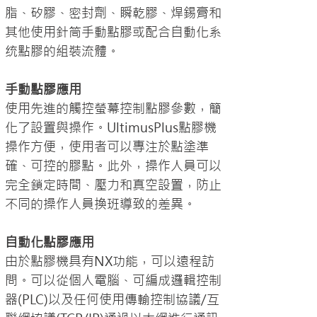
脂、矽膠、密封劑、瞬乾膠、焊錫膏和
其他使用針筒手動點膠或配合自動化系
统點膠的組裝流體。
手動點膠應用
使用先進的觸控螢幕控制點膠參數，簡
化了設置與操作。UltimusPlus點膠機
操作方便，使用者可以專注於點塗準
確、可控的膠點。此外，操作人員可以
完全鎖定時間、壓力和真空設置，防止
不同的操作人員換班導致的差異。
自動化點膠應用
由於點膠機具有NX功能，可以遠程訪
問。可以從個人電腦、可編成邏輯控制
器(PLC)以及任何使用傳輸控制協議/互