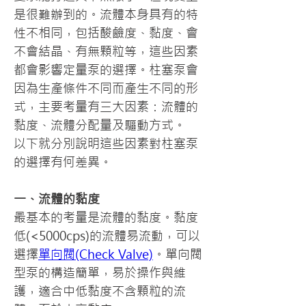
是很難辦到的。流體本身具有的特
性不相同，包括酸鹼度、黏度、會
不會結晶、有無顆粒等，這些因素
都會影響定量泵的選擇。柱塞泵會
因為生產條件不同而產生不同的形
式，主要考量有三大因素：流體的
黏度、流體分配量及驅動方式。
以下就分別說明這些因素對柱塞泵
的選擇有何差異。
一、流體的黏度
最基本的考量是流體的黏度。黏度
低(<5000cps)的流體易流動，可以
選擇
單向閥(Check Valve)
。單向閥
型泵的構造簡單，易於操作與維
護，適合中低黏度不含顆粒的流