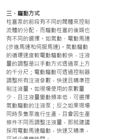
三、驅動方式
柱塞泵的前段有不同的閥體來控制
流體的分配，而驅動柱塞的後端也
有不同的選擇。如氣動、電動馬達
(步進馬達和伺服馬達)。氣動驅動
的循環速度較電動驅動較快，注液
量的調整是以手動方式透過泵上方
的千分尺；電動驅動可透過控制器
調整所有注液參數，快速且精準控
制注液量。如現場使用的泵數量
少，且注液量變動頻率低，可選擇
氣動驅動的注液泵；反之如果現場
同時多隻泵進行生產，且會因生產
條件不同而調整注液量，那就建議
採用電動馬達驅動，快速又精準，