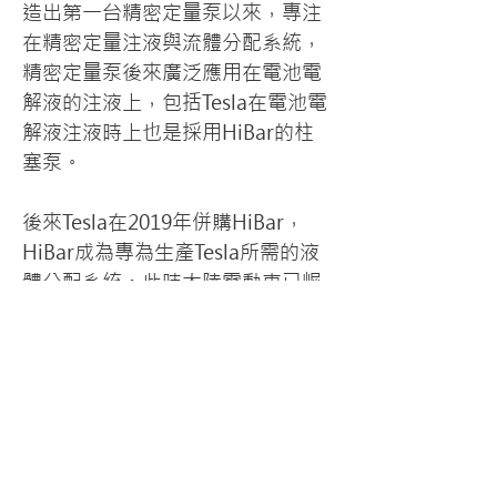
造出第一台精密定量泵以來，專注
在精密定量注液與流體分配系統，
精密定量泵後來廣泛應用在電池電
解液的注液上，包括Tesla在電池電
解液注液時上也是採用HiBar的柱
塞泵。
後來Tesla在2019年併購HiBar，
HiBar成為專為生產Tesla所需的液
體分配系統。此時大陸電動車已崛
起，對於電池生產的需求更是大
增，原代理HiBar的二十多年的中
國代理商UBA優霸因應市場需求，
生產製造精密定量注液泵。針對電
解液結晶問題，UBA除了原有的單
向閥及旋轉閥外，設計出
隔膜閥型
泵
，減少因結晶產生維修及提供的