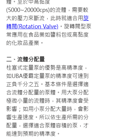
體。至於中高黏度
(5000~20000cps)的流體，需要較
大的壓力來斷流，此時就適合用
旋
轉閥(Rotation Valve)
。旋轉閥型泵
常應用在食品業如醬料包或高黏度
的化妝品產業。
二、流體分配量
柱塞式定量泵的優勢是高精準度，
如UBA優霸定量泵的精準度可達到
正負千分之五。基本條件是選擇適
合流體分配量的泵體。用大泵分配
極微小量的流體時，其精準度會受
影響；如用小泵分配大量時，會影
響生產速度。所以依生產所需的分
配量，選擇適合泵體容積的泵，才
能達到預期的精準度。