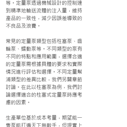
等。定量泵透過機械設計的控制達
到精準地輸送流體的注入量，維持
產品的一致性，減少因誤差導致的
不良品及浪費。
常見的定量泵類型包括柱塞泵、齒
輪泵、蠕動泵等。不同類型的泵有
不同的特點和應用範圍，選擇合適
的定量泵需根據具體的要求和實際
情況進行評估和選擇。不同定量幫
浦類型的差異比較，我們另闢章節
討論。在此以柱塞泵為例，我們討
論選擇適合的柱塞式定量泵時應考
慮的因素。
生產單位基於成本考量，期望能一
隻泵能打遍天下無敵手，但現實上