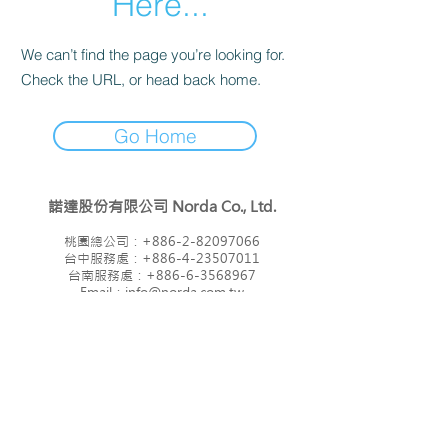
Here...
We can’t find the page you’re looking for.
Check the URL, or head back home.
Go Home
諾達股份有限公司
Norda Co., Ltd.
桃園總公司：
+886-2-82097066
台中服務處：
+886-4-23507011
​台南服務處：
+886-6-3568967
Email：i
nfo@norda.com.tw
■
服務項目
■
關於諾達
■
產品訊息
■
服務據點
■
應用方案
■
聯絡我們