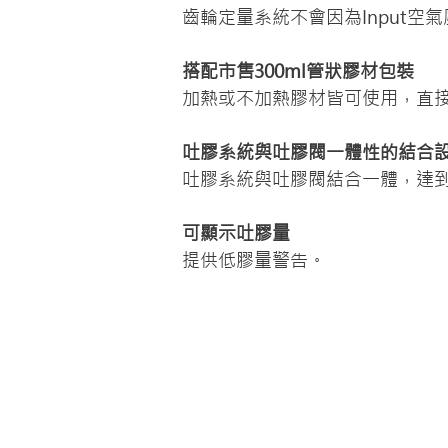
齒輪定量系統不會因為Input空
搭配市售300ml管狀膠材包裝
加熱或不加熱膠材皆可使用，直
吐膠系統與吐膠閥一體性的結合
吐膠系統與吐膠閥結合一體，達
可顯示吐膠量
提供低膠量警告。