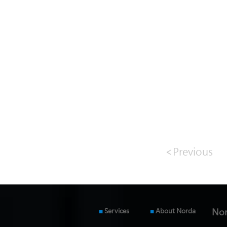
<Previous
■
Services
■
About Norda
Nor