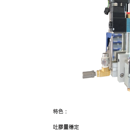
特色：
吐膠量穩定