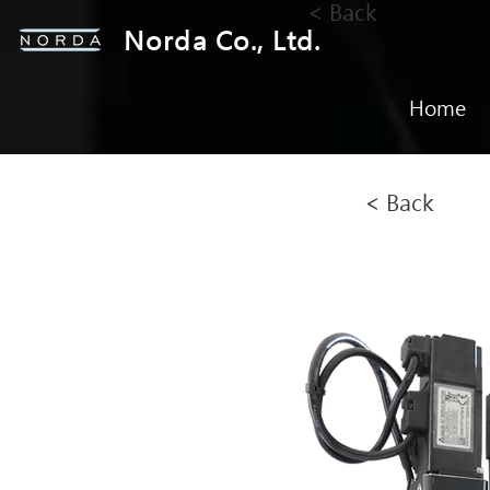
< Back
Norda Co., Ltd.
Home
< Back