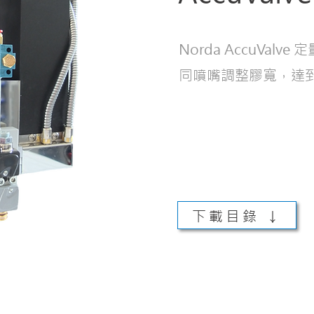
Norda AccuVal
同噴嘴調整膠寬，達
下載目錄 ↓