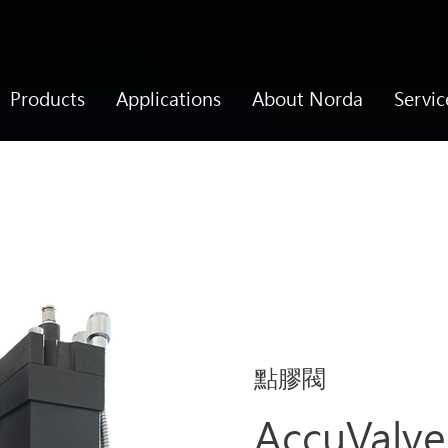
Products
Applications
About Norda
Servic
點膠閥
AccuValve