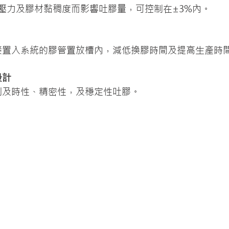
氣壓力及膠材黏稠度而影響吐膠量，可控制在±3%內。
接置入系統的膠管置放槽內，減低換膠時間及提高生產時
設計
到及時性、精密性，及穩定性吐膠。