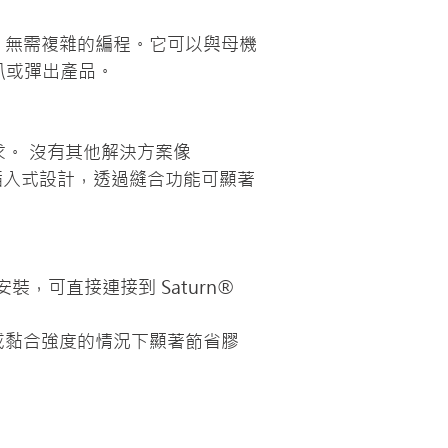
情況，無需複雜的編程。它可以與母機
叭或彈出產品。
。 沒有其他解決方案像 
專利的簡單插入式設計，透過縫合功能可顯著
安裝，可直接連接到 Saturn® 