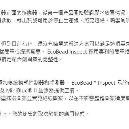
使用安裝在塗抹器正面的感應器，從第一個產品開始驗證膠水放置
用參數，輸出訊號可用於停止生產線、照亮燈塔、鳴響喇
但到目前為止，還沒有簡單的解決方案可以滿足這項需求
spect 一樣簡單或經濟實惠。 EcoBead Inspect 採用
保指定黏合劑圖案的完整性。
傳統模式控制器和感測器。 EcoBead™ Inspect 易於
為 MiniBlue® II 塗膠器提供空氣。
% 以上。您的節省將取決於您的應用程式。