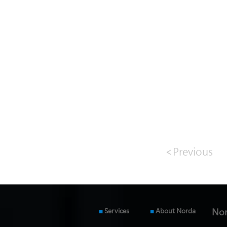
<Previous
■
Services
■
About Norda
Nor