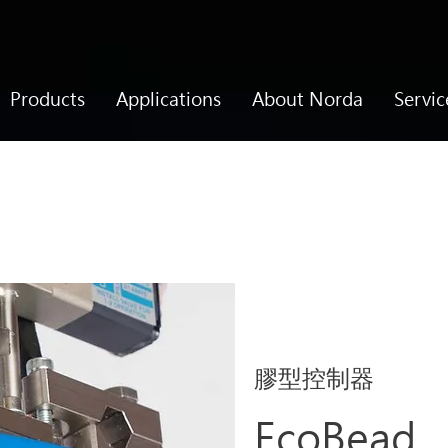
Products
Applications
About Norda
Servic
膠型控制器
EcoBead