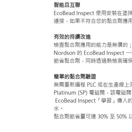
智能且互聯
EcoBead Inspect 
連接，如果不符合您的黏合劑應
有效的持續改進
檢查黏合劑應用的能力是無價的；
Nordson 的 EcoBead In
節省黏合劑，同時透過熱檢測確
簡單的黏合劑驗證
無需重新編程 PLC 或在生產線上添加
Platinum (SP) 電磁閥，該電磁閥
 EcoBead Inspect「學習」傳入的塗抹器圖案並實施縫線圖案，以在不影響整體圖案精度或黏合強度的情況下顯著節省膠
水。
黏合劑節省量可達 30% 至 50