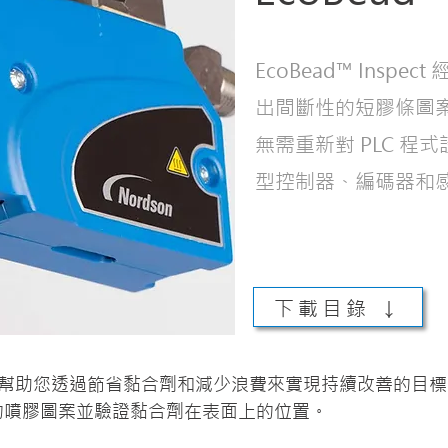
EcoBead™ Insp
出間斷性的短膠條圖
無需重新對 PLC 
型控制器、編碼器和
下載目錄 ↓
spect 將幫助您透過節省黏合劑和減少浪費來實現持續改善的目標。 E
的噴膠圖案並驗證黏合劑在表面上的位置。