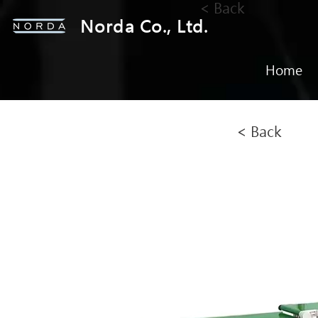
< Back
Norda Co., Ltd.
Home
< Back
輥片機