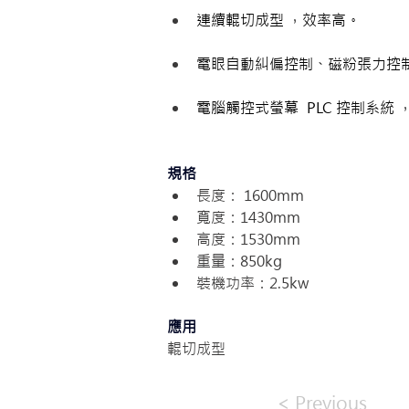
連續輥切成型 ，效率高。
電眼自動糾偏控制、磁粉張力控
電腦觸控式螢幕  PLC 控制系統
規格
長度： 1600mm
寬度：1430mm
高度：1530mm
重量：850kg
裝機功率：2.5kw
應用
輥切成型
< Previous