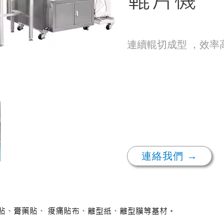
連續輥切成型 ，效率
連絡我們 →
貼、膏藥貼、 痠痛貼布、離型紙、離型膜等基材。