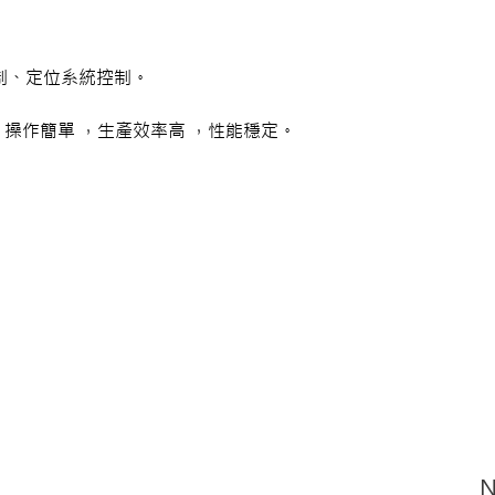
制、定位系統控制。
 ，操作簡單 ，生產效率高 ，性能穩定。
N