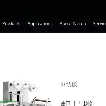
Products
Applications
About Norda
Servic
分切機
輥片機