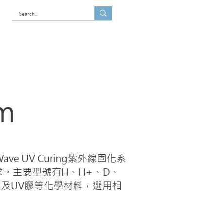
es
Blog
Contact us
em
ve UV Curing紫外線固化系
。主要型號有H、H+、D、
及UV膠等化學材料，選用相