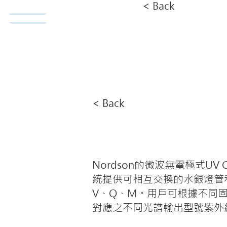
< Back
Norda Co., Ltd.
Home
< Back
Nordson的微波無電極式UV 
統提供可相互交換的水銀燈管
V、Q、M。用戶可根據不同
對應之不同光譜輸出型號紫外