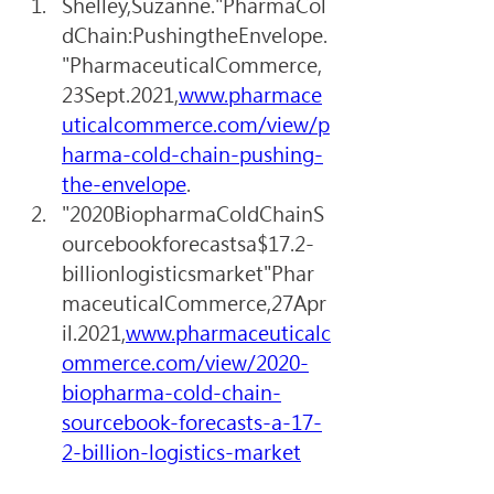
Shelley,Suzanne."PharmaCol
dChain:PushingtheEnvelope.
"PharmaceuticalCommerce,
23Sept.2021,
www.pharmace
uticalcommerce.com/view/p
harma-cold-chain-pushing-
the-envelope
.
"2020BiopharmaColdChainS
ourcebookforecastsa$17.2-
billionlogisticsmarket"Phar
maceuticalCommerce,27Apr
il.2021,
www.pharmaceuticalc
ommerce.com/view/2020-
biopharma-cold-chain-
sourcebook-forecasts-a-17-
2-billion-logistics-market