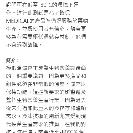
證明可在低至-80°C的環境下運
作。進行此測試是為了確保
MEDICAL的產品準備好服務於藥物
生產，並讓使用者有信心，隨著更
多製程需要極低溫儲存材料，他們
不會遇到故障。
簡介：
極低溫儲存正成為生物製藥製造商
的一個重要議題，因為更多產品和
組件必須在非常低的溫度下儲存以
保持功能。這些新要求的影響遍及
整個生物製藥生產行業，因為過去
從未有過如此巨大的冷儲存和運輸
需求。冷凍技術的創新尤其受到現
代疫苗生產需求的推動，在我們對
抗大流行時，需要低至-80°C的溫