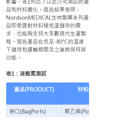
影響。表1列出了以此方式測試的產
品和材料變化。這些結果表明，
NordsonMEDICAL生物製藥系列產
品即使面對材料極低溫儲存的需
求，也能夠支持大多數現代生產製
程。這些產品在低至-80°C的溫度
下儲存和運輸期間及之後將保持其
功能。
表1：液態氮測試
產品(PRODUCT)
材料(MATERIALS)
袋口(BagPorts)
聚乙烯(Polyethylene)
衛生級接頭
Kynar(PVDF),聚丙烯