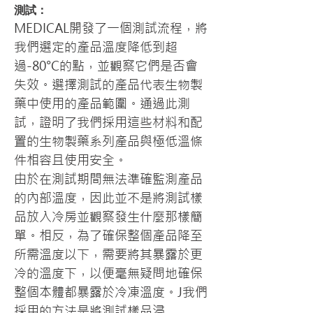
測試：
MEDICAL開發了一個測試流程，將
我們選定的產品溫度降低到超
過-80°C的點，並觀察它們是否會
失效。選擇測試的產品代表生物製
藥中使用的產品範圍。通過此測
試，證明了我們採用這些材料和配
置的生物製藥系列產品與極低溫條
件相容且使用安全。
由於在測試期間無法準確監測產品
的內部溫度，因此並不是將測試樣
品放入冷房並觀察發生什麼那樣簡
單。相反，為了確保整個產品降至
所需溫度以下，需要將其暴露於更
冷的溫度下，以便毫無疑問地確保
整個本體都暴露於冷凍溫度。J我們
採用的方法是將測試樣品浸