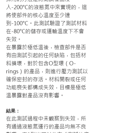
入-200°C的液態氮中來實現的，這
將使部件的核心溫度至少達
到-100°C。此測試驗證了測試材料
在-80°C的儲存或運輸溫度下不會
失效。
在暴露於極低溫後，檢查部件是否
有由測試引起的任何缺陷，包括材
料損壞，對於包含O型環（O-
rings）的產品，則進行壓力測試以
確保密封的存活。材料開裂或任何
功能喪失都構成失效，目標是極低
溫暴露對產品沒有影響。
結果：
在此測試過程中未觀察到失效，所
有通過液態氮運行的產品均無不良