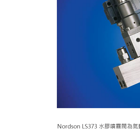
Nordson LS373 水膠