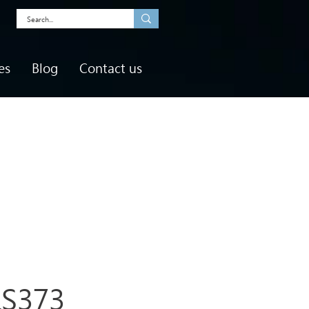
es
Blog
Contact us
LS373