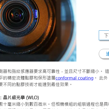
下
測器和指紋感應器要求高可靠性，並且尺寸不斷縮小。 
平的精密流體點膠和保形塗層
conformal coating
。 此
要不同的點膠技術才能達到最佳效果。
晶片級光學 (WLO)
數十毫米縮小到數百微米。但相機模組的組裝過程也是具