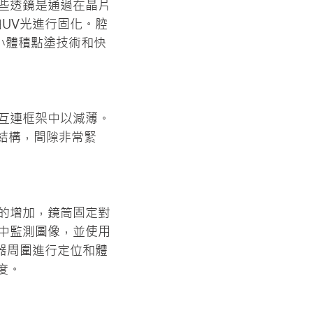
些透鏡是通過在晶片
UV光進行固化。腔
小體積點塗技術和快
互連框架中以減薄。
結構，間隙非常緊
的增加，鏡筒固定對
中監測圖像，並使用
器周圍進行定位和體
度。