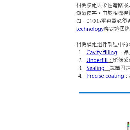
相機模組以柔性電路嵌
潮氣侵害。由於相機模
如，01005電容器
technology
應對這個挑
相機模組組件製造中的
Cavity filling
 ：
Underfill
：
影像感
Sealing
：
鏡筒固
Precise coating
：