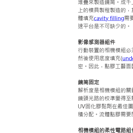
堆疊來製造鏡筒。成千
上的模具製程製造的，
體填充
cavity filling
需
速平台是不可缺少的。
影像感測器組件
行動裝置的相機模組必
然後使用底度填充(
unde
密。因此，點膠工藝面
鏡筒固定
解析度是相機模組的關
鏡頭光路的校準變得至
UV固化膠黏劑在最佳
積分配。流體點膠需要
相機模組的柔性電路組