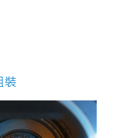
Products
Applications
About Norda
Servic
組裝