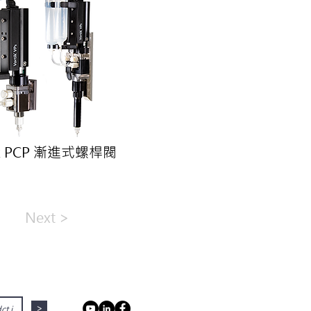
ik PCP 漸進式螺桿閥
Next >
>