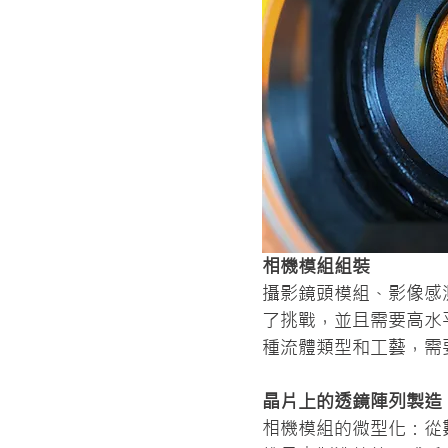
相機模組組裝
攝影鏡頭模組、影像感
了挑戰，並且需要高水
種流體類型和工藝，需
晶片上的透鏡陣列製造：
相機模組的微型化：從