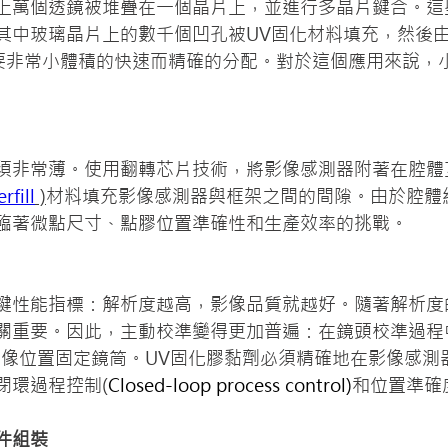
上萬個透鏡被堆疊在一個晶片上，並進行多晶片鍵合。這
其中玻璃晶片上的數千個凹孔被UV固化材料填充，然後由
要非常小體積的快速而精確的分配。對於這個應用來說，
須非常薄。使用翻轉芯片技術，將影像感測器附著在腔體
rfill
 )
材料填充影像感測器與框架之間的間隙。由於腔體
臨著微點尺寸、點膠位置準確性和生產效率的挑戰。
鍵性能指標：解析度越高，影像品質就越好。隨著解析度
關重要。因此，主動校準變得更加普遍：在鏡頭校準過程
圖像位置固定鏡筒。UV固化膠黏劑必須精確地在影像感測
閉環過程控制(
Closed-loop process control)
和位置準確
件組裝