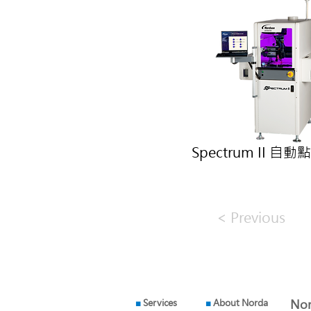
Spectrum II 自
< Previous
■
Services
■
About Norda
Nor