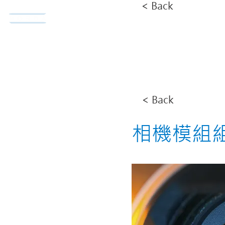
< Back
Norda Co., Ltd.
Home
< Back
相機模組