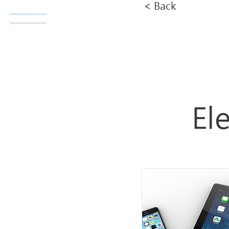
< Back
Norda Co., Ltd.
Home
El