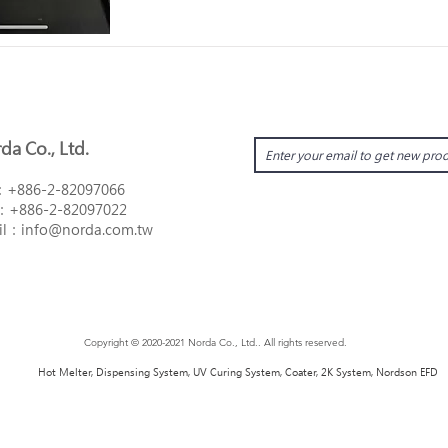
da Co., Ltd.
：
+886-2-82097066
：
+886-2-82097022
il：i
nfo@norda.com.tw
Copyright © 2020-2021 Norda Co., Ltd.. All rights reserved.
Hot Melter, Dispensing System, UV Curing System, Coater, 2K System, Nordson EFD