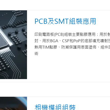
PCB及SMT組裝應用
印刷電路板(PCB)組裝主要點膠應用：用於
封、用於BGA、CSP和PoP的底部填充噴
熱用TIM點膠、防潮保護用表面塗佈、組件
術
相機模組組裝