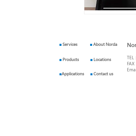
■
Services
■
About Norda
Nor
TEL
■
Products
■
Locations
FAX
Ema
■
Applications
■
Contact us