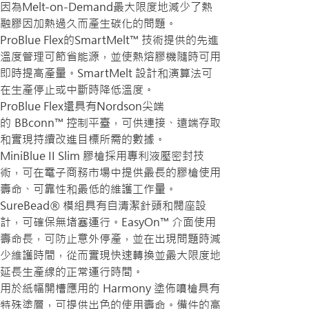
因為Melt-on-Demand最大限度地減少了熱
融膠因加熱過久而產生碳化的問題。
ProBlue Flex的SmartMelt™ 技術提供的先進
溫度管理可節省能源，並使熱熔膠機隨時可用
即時提高產量。SmartMelt 設計和演算法可
在生產停止或中斷時降低溫度。
ProBlue Flex還具有Nordson尖端
的 BBconn™ 控制平臺，可供連接、遠端存取
和實現持續改進目標所需的數據。
MiniBlue II Slim 膠槍採用專利液壓密封技
術，可在電子商務市場中提供最長的膠槍使用
壽命、可靠性和最低的維護工作量。
SureBead® 模組具有自清潔針頭和閥座設
計，可確保無堵塞運行。EasyOn™ 介面使用
壽命長，可防止意外停產，並在出現問題時減
少維護時間，從而實現快速轉換並最大限度地
延長生產線的正常運行時間。 
用於紙幅開槽應用的 Harmony 塗佈噴槍具有
特殊塗層，可提供出色的使用壽命。備件的高